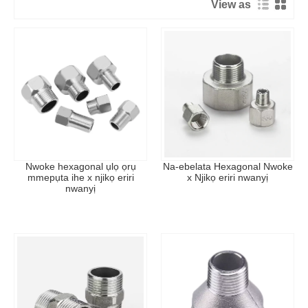
View as
3. Njikọta na ngbanwe
Ndakọrịta ọtụtụ ọkọlọtọ: Ọ dị na metric, British, na
American (NPT) ụkpụrụ eri, dabara adaba maka
hydraulic nkịtị, pneumatic, na ngwa plọbing na mba ụwa.
4. Nguzogide corrosion na ngbanwe ọnọdụ ọrụ
Nhọrọ ọgwụgwọ elu dị iche iche: Zinc plating,
blackening, passivation, or epoxy cover dị maka
iguzogide corrosion sitere na mmanụ, mmiri mmiri, na
gburugburu acid / alkali dị nro.
5. Nrụnye na nlekọta dị mma
Nwoke hexagonal ụlọ ọrụ
Na-ebelata Hexagonal Nwoke
Reusable: Mechanical threaded njikọ na-enye ohere
mmepụta ihe x njikọ eriri
x Njikọ eriri nwanyị
nkesassembly na-enweghị imebi ahụ ma ọ bụ interface,
nwanyị
na-enyere mweghachi n'oge mmezi na mbenata nnọchi-
akwụ ụgwọ.
Nkọwapụta ngwaahịa
Oke
Nkọwapụta