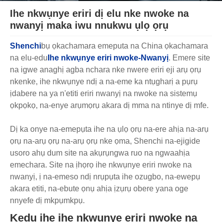
Ihe nkwụnye eriri dị elu nke nwoke na
nwanyị maka iwu nnukwu ụlọ ọrụ
Shenchi
bụ ọkachamara emeputa na China ọkachamara
na elu-edu
Ihe nkwụnye eriri nwoke-Nwanyị
. Emere site
na igwe anaghị agba nchara nke nwere eriri eji arụ ọrụ
nkenke, ihe nkwụnye ndị a na-eme ka ntụgharị a pụrụ
ịdabere na ya n'etiti eriri nwanyị na nwoke na sistemụ
ọkpọkọ, na-enye arụmọrụ akara dị mma na ntinye dị mfe.
Dị ka onye na-emepụta ihe na ụlọ ọrụ na-ere ahịa na-arụ
ọrụ na-arụ ọrụ na-arụ ọrụ nke ọma, Shenchi na-ejigide
usoro ahụ dum site na akụrụngwa ruo na ngwaahịa
emechara. Site na ịhọrọ ihe nkwụnye eriri nwoke na
nwanyị, ị na-emeso ndị nrụpụta ihe ozugbo, na-ewepụ
akara etiti, na-ebute ọnụ ahịa ịzụrụ obere yana oge
nnyefe dị mkpụmkpụ.
Kedu ihe ihe nkwụnye eriri nwoke na