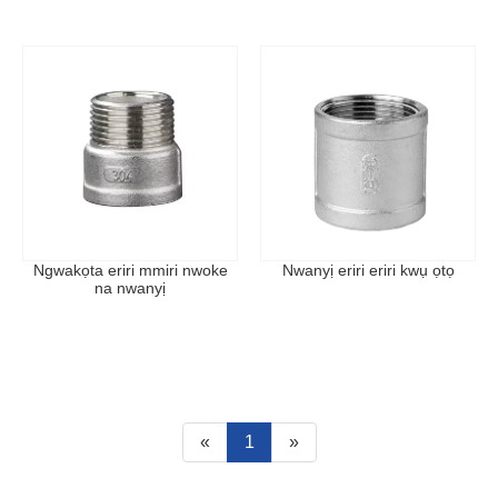
Na-ebelata Hexagonal Nwoke x Njikọ eriri nwanyị
: Ọ
na-eri eri nwoke na nsọtụ ya na eriri nwanyị n'akụkụ nke
ọzọ, nke nwere dayameta dị iche iche na nsọtụ ọ bụla. A
na-eji ya jikọọ ọkpọkọ nke dayameta dị iche iche, na-eme
ka ntụgharị nha nha.
Ngwakọta eriri mmiri nwoke
Nwanyị eriri eriri kwụ ọtọ
na nwanyị
«
1
»