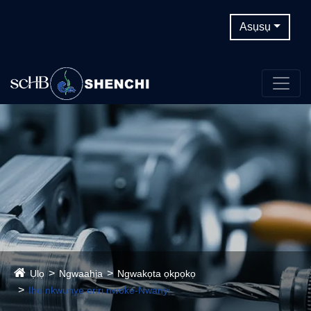
Asụsụ
Ụlọ
Ngwaahịa
Ngwakọta ọkpọkọ
Ihe nkwụnye eriri nwoke-Nwanyị