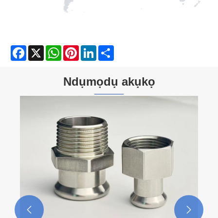
Facebook
X
WhatsApp
Pinterest
LinkedIn
Share
Ndụmọdụ akụkọ

