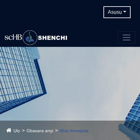
Asụsụ
Ụlọ
Gbasara anyị
Ahịa mmepụta