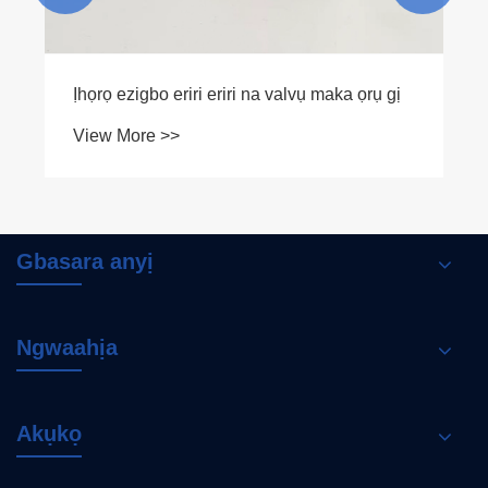
 ọrụ gị
Kedu ihe na-eme Gooseneck brushed Mix
Faucet ka ọ bụrụ ihe kwesịrị ịnwe maka
kichin gị
View More >>
Gbasara anyị
Ngwaahịa
Akụkọ