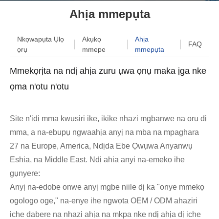
Ahịa mmepụta
Nkọwapụta Ụlọ
Akụkọ
Ahịa
FAQ
ọrụ
mmepe
mmepụta
Mmekọrịta na ndị ahịa zuru ụwa ọnụ maka ịga nke
ọma n'otu n'otu
Site n'ịdị mma kwụsiri ike, ikike nhazi mgbanwe na ọrụ dị
mma, a na-ebupụ ngwaahịa anyị na mba na mpaghara
27 na Europe, America, Ndịda Ebe Ọwụwa Anyanwụ
Eshia, na Middle East. Ndị ahịa anyị na-emekọ ihe
gụnyere:
Anyị na-edobe onwe anyị mgbe niile dị ka "onye mmekọ
ogologo oge," na-enye ihe ngwọta OEM / ODM ahaziri
iche dabere na nhazi ahịa na mkpa nke ndị ahịa dị iche