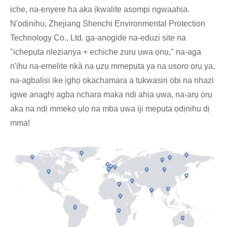
iche, na-enyere ha aka ịkwalite asọmpi ngwaahịa.
N'ọdịnihu, Zhejiang Shenchi Environmental Protection
Technology Co., Ltd. ga-anọgide na-eduzi site na
"ichepụta nlezianya + echiche zuru ụwa ọnụ," na-aga
n'ihu na-emelite nkà na ụzụ mmepụta ya na usoro ọrụ ya,
na-agbalịsi ike ịghọ ọkachamara a tụkwasịrị obi na nhazi
igwe anaghị agba nchara maka ndị ahịa ụwa, na-arụ ọrụ
aka na ndị mmekọ ụlọ na mba ụwa iji mepụta ọdịnihu dị
mma!