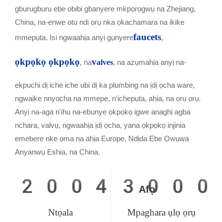
gburugburu ebe obibi gbanyere mkpọrọgwụ na Zhejiang,
China, na-enwe otu ndị ọrụ nka ọkachamara na ikike
faucets
mmepụta. Isi ngwaahịa anyị gụnyere
,
ọkpọkọ ọkpọkọ
v
, na
alves
, na azụmahịa anyị na-
ekpuchi dị iche iche ubi dị ka plumbing na ịdị ọcha ware,
ngwaike nnyocha na mmepe, n'ichepụta, ahịa, na oru ọrụ.
Anyị na-aga n'ihu na-ebunye ọkpọkọ igwe anaghị agba
nchara, valvụ, ngwaahịa ịdị ọcha, yana ọkpọkọ injinia
emebere nke ọma na ahịa Europe, Ndịda Ebe Ọwụwa
Anyanwụ Eshia, na China.
2004
300
Afọ
Ntọala
Mpaghara ụlọ ọrụ