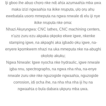
Iji gboo ihe abụọ chọrọ nke ndị ahịa azụmaahịa mba ụwa
maka izizi ngwaahịa na ikike nrụpụta, ụlọ ọrụ ahụ
ewebatala usoro mmepụta na ngwa nnwale dị elu iji nye
ikike nrụpụta nke ọma:
Nhazi Akụrụngwa: CNC lathes, CNC machining centers,
n'ụzọ zuru ezu akpaka ọkpọkọ ekwe igwe, nkenke
stamping igwe, na akpaghị aka ịgbado ọkụ igwe, na-
enyere kpọmkwem nhazi na uka mmepụta nke na-abụghị
ọkọlọtọ akụkụ;
Ngwa Nnwale: Igwe nyocha nke hydraulic, igwe nnwale
ịgba nnu, spectrographs, na ngwa nha nha, na-enye
nnwale zuru oke nke nguzogide ngwaahịa, nguzogide
corrosion, ịdị ọcha ihe, na nha nha nha iji hụ na
ngwaahịa ọ bụla dabara ụkpụrụ mba ụwa.