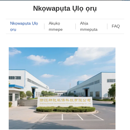
Nkọwapụta Ụlọ ọrụ
Nkọwapụta Ụlọ
Akụkọ
Ahịa
FAQ
ọrụ
mmepe
mmepụta