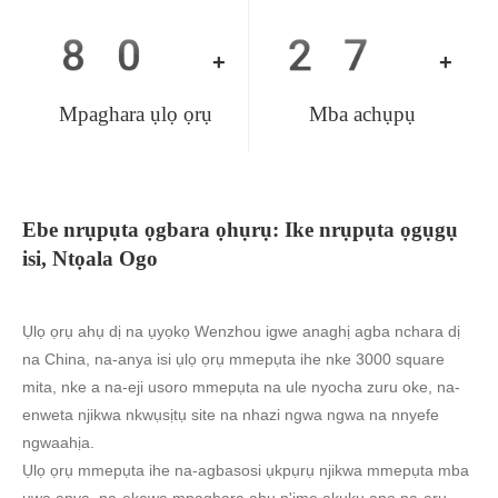
80
27
+
+
Mpaghara ụlọ ọrụ
Mba achụpụ
Ebe nrụpụta ọgbara ọhụrụ: Ike nrụpụta ọgụgụ
isi, Ntọala Ogo
Ụlọ ọrụ ahụ dị na ụyọkọ Wenzhou igwe anaghị agba nchara dị
na China, na-anya isi ụlọ ọrụ mmepụta ihe nke 3000 square
mita, nke a na-eji usoro mmepụta na ule nyocha zuru oke, na-
enweta njikwa nkwụsịtụ site na nhazi ngwa ngwa na nnyefe
ngwaahịa.
Ụlọ ọrụ mmepụta ihe na-agbasosi ụkpụrụ njikwa mmepụta mba