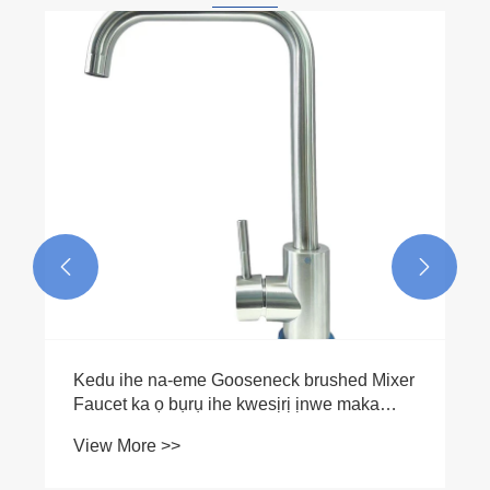


Kedu ihe na-eme Gooseneck brushed Mixer
Faucet ka ọ bụrụ ihe kwesịrị ịnwe maka
kichin gị
View More >>