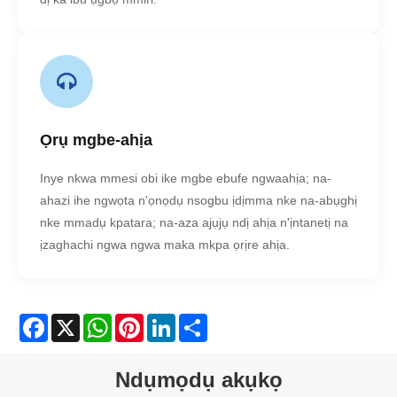
Ọrụ mgbe-ahịa
Inye nkwa mmesi obi ike mgbe ebufe ngwaahịa; na-
ahazi ihe ngwọta n'ọnọdụ nsogbu ịdịmma nke na-abụghị
nke mmadụ kpatara; na-aza ajụjụ ndị ahịa n'ịntanetị na
ịzaghachi ngwa ngwa maka mkpa ọrịre ahịa.
Facebook
X
WhatsApp
Pinterest
LinkedIn
Share
Ndụmọdụ akụkọ