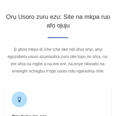
Ọrụ Usoro zuru ezu: Site na mkpa ruo
afọ ojuju
Iji gboo mkpa dị iche iche nke ndị ahịa anyị, anyị
eguzobela usoro azụmaahịa zuru oke tupu ịre ahịa, na-
ere ahịa na mgbe a na-ere ere, na-enye nkwado na-
enweghị nchegbu n'oge usoro ndụ ngwaahịa niile: