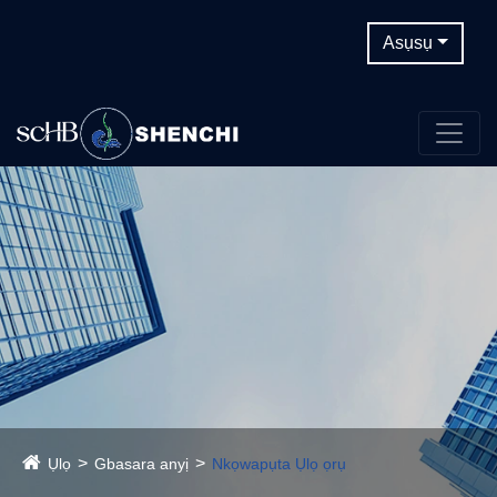
Asụsụ
Ụlọ
Gbasara anyị
Nkọwapụta Ụlọ ọrụ