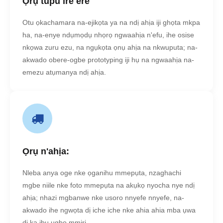
Ọrụ tupu ire ere
Otu ọkachamara na-ejikọta ya na ndị ahịa iji ghọta mkpa
ha, na-enye ndụmọdụ nhọrọ ngwaahịa n'efu, ihe osise
nkọwa zuru ezu, na ngụkọta ọnụ ahịa na nkwuputa; na-
akwado obere-ogbe prototyping iji hụ na ngwaahịa na-
emezu atụmanya ndị ahịa.
Ọrụ n'ahịa:
Nleba anya oge nke ọganihu mmepụta, nzaghachi
mgbe niile nke foto mmepụta na akụkọ nyocha nye ndị
ahịa; nhazi mgbanwe nke usoro nnyefe nnyefe, na-
akwado ihe ngwọta dị iche iche nke ahia ahia mba ụwa
dị ka ibu ụgbọ mmiri.