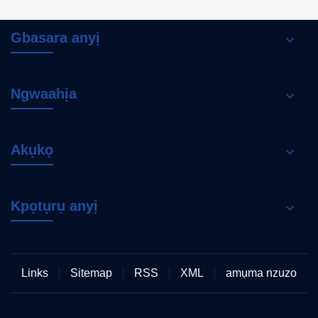
Gbasara anyị
Ngwaahịa
Akụkọ
Kpọtụrụ anyị
Links
Sitemap
RSS
XML
amụma nzuzo