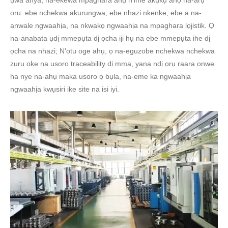
ụwa anya, na-ekewa mpaghara ahụ n'ime akụkụ anọ na-arụ
ọrụ: ebe nchekwa akụrụngwa, ebe nhazi nkenke, ebe a na-
anwale ngwaahịa, na nkwakọ ngwaahịa na mpaghara lọjistik. Ọ
na-anabata ụdị mmepụta dị ọcha iji hụ na ebe mmepụta ihe dị
ọcha na nhazi; N'otu oge ahụ, ọ na-eguzobe nchekwa nchekwa
zuru oke na usoro traceability dị mma, yana ndị ọrụ raara onwe
ha nye na-ahụ maka usoro ọ bụla, na-eme ka ngwaahịa
ngwaahịa kwụsiri ike site na isi iyi.