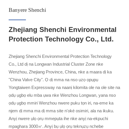
Banyere Shenchi
Zhejiang Shenchi Environmental
Protection Technology Co., Ltd.
Zhejiang Shenchi Environmental Protection Technology
Co., Ltd dị na Longwan Industrial Cluster Zone nke
Wenzhou, Zhejiang Province, China, nke a maara dị ka
"China Valve City". Ọ dị mma na nso ụzọ ọpụpụ
Yongtaiwen Expressway na naanị kilomita ole na ole site na
ọdụ ụgbọ elu mba ụwa nke Wenzhou Longwan, yana nso
ọdụ ụgbọ mmiri Wenzhou nwere puku tọn iri, na-eme ka
njem dị mma ma dị mma site n'oké osimiri, ala na ikuku.
Anyị nwere ụlọ ọrụ mmepụta ihe nke anyị na-ekpuchi
mpaghara 3000㎡. Anyị bụ ụlọ ọrụ teknụzụ nchebe