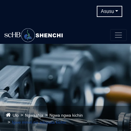
Asụsụ
Ụlọ
Ngwaahịa
Ngwa ngwa kichin
Igwe mmiri na-adọpụta kichin