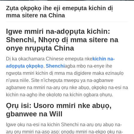
Zụta ọkpọkọ ihe eji emepụta kichin dị
mma sitere na China
Igwe mmiri na-adọpụta kichin:
Shenchi, Nhọrọ dị mma sitere na
onye nrụpụta China
Dị ka ọkachamara Chinese emeputa nke
kichin na-
adọpụta ọkpọkọ
,
Shenchi
agba mbọ na-enye ihe
ngwọta mmiri kichin dị mma ma dịgidere maka ezinaụlọ
n'ụwa niile. Site n'ichepụta mwepu ya na-agbanwe
agbanwe na mmiri na-arụ ọrụ nke abụọ, ọkpọkọ na-esi na
kichin na-aghọ ihe ọkọlọtọ na kichin ọgbara ọhụrụ.
Ọrụ isi: Usoro mmiri nke abụọ,
gbanwee na Will
Igwe ọkụ na-esi na kichin Shenchi na-arụ ọrụ abụọ na-
arụ ọrụ mmiri na-asọ asọ: ọnọdụ mmiri na-ekpo ọkụ na-