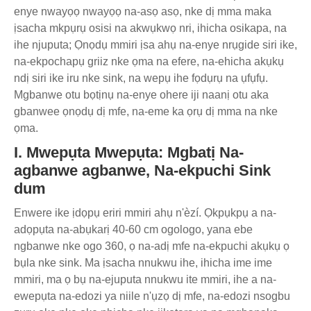
enye nwayọọ nwayọọ na-asọ asọ, nke dị mma maka
ịsacha mkpụrụ osisi na akwụkwọ nri, ihicha osikapa, na
ihe njuputa; Ọnọdụ mmiri ịsa ahụ na-enye nrụgide siri ike,
na-ekpochapụ griiz nke ọma na efere, na-ehicha akụkụ
ndị siri ike iru nke sink, na wepụ ihe fọdụrụ na ụfụfụ.
Mgbanwe otu bọtịnụ na-enye ohere iji naanị otu aka
gbanwee ọnọdụ dị mfe, na-eme ka ọrụ dị mma na nke
ọma.
I. Mwepụta Mwepụta: Mgbatị Na-
agbanwe agbanwe, Na-ekpuchi Sink
dum
Enwere ike ịdọpụ eriri mmiri ahụ n'èzí. Ọkpụkpụ a na-
adọpụta na-abụkarị 40-60 cm ogologo, yana ebe
ngbanwe nke ogo 360, ọ na-adị mfe na-ekpuchi akụkụ ọ
bụla nke sink. Ma ịsacha nnukwu ihe, ihicha ime ime
mmiri, ma ọ bụ na-ejuputa nnukwu ite mmiri, ihe a na-
ewepụta na-edozi ya niile n'ụzọ dị mfe, na-edozi nsogbu