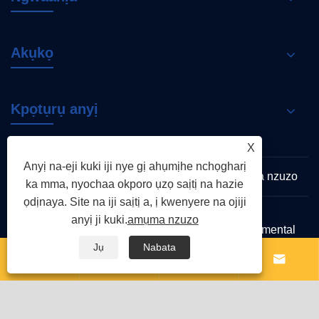
Akụkọ
Kpọtụrụ anyị
X
Anyị na-eji kuki iji nye gị ahụmịhe nchọgharị
Links
Sitemap
RSS
XML
amụma nzuzo
ka mma, nyochaa okporo ụzọ saịtị na hazie
ọdịnaya. Site na iji saịtị a, ị kwenyere na ojiji
anyị ji kuki.
amụma nzuzo
Nwebiisinka © 2026 Zhejiang Shenchi Environmental
Protection Technology Co., Ltd. Ikike niile echekwabara
Jụ
Nabata



