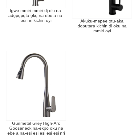
Igwe mmiri mmiri dị elu na-
adọpụpụta ọkụ na ebe a na-
esi nri kichin oyi
Akụkụ-mepee otu-aka
dọpụtara kichin dị ọkụ na
mmiri oyi
Gunmetal Grey High-Arc
Gooseneck na-ekpo ọkụ na
ebe a na-esi esi esi esi esi nri