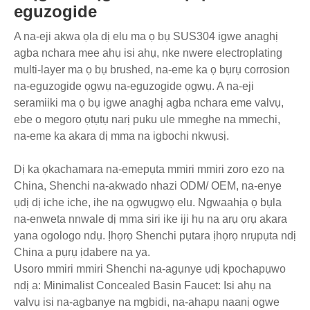
eguzogide
A na-eji akwa ọla dị elu ma ọ bụ SUS304 igwe anaghị
agba nchara mee ahụ isi ahụ, nke nwere electroplating
multi-layer ma ọ bụ brushed, na-eme ka ọ bụrụ corrosion
na-eguzogide ọgwụ na-eguzogide ọgwụ. A na-eji
seramiiki ma ọ bụ igwe anaghị agba nchara eme valvụ,
ebe o megoro ọtụtụ narị puku ule mmeghe na mmechi,
na-eme ka akara dị mma na igbochi nkwụsị.
Dị ka ọkachamara na-emepụta mmiri mmiri zoro ezo na
China, Shenchi na-akwado nhazi ODM/ OEM, na-enye
ụdị dị iche iche, ihe na ọgwụgwọ elu. Ngwaahịa ọ bụla
na-enweta nnwale dị mma siri ike iji hụ na arụ ọrụ akara
yana ogologo ndụ. Ịhọrọ Shenchi pụtara ịhọrọ nrụpụta ndị
China a pụrụ ịdabere na ya.
Usoro mmiri mmiri Shenchi na-agụnye ụdị kpochapụwo
ndị a: Minimalist Concealed Basin Faucet: Isi ahụ na
valvụ isi na-agbanye na mgbidi, na-ahapụ naanị ogwe