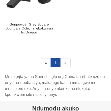
Gunpowder Grey Square
Boundary Ọchịchịrị gbakwasịrị
Isi Dragọn
«
1
»
Mmekọrịta ya na Shenchi, ụlọ ọrụ China na-ebute ụzọ na
onye na-ebubata ya, maka ogo kacha mma Igwe mmiri
mmiri zoro ezo. Anyị na-enye nkenke na nlekọta,
kpọmkwem site na isi iyi anyị.
Ndụmọdụ akụkọ