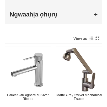
Ngwaahịa ọhụrụ
View as
Faucet Otu oghere dị Silver
Matte Grey Swivel Mechanical
Ribbed
Faucet