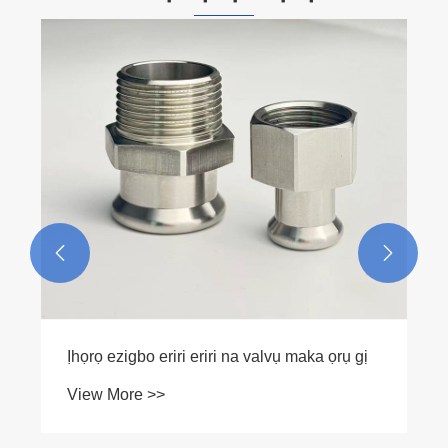


Ịhọrọ ezigbo eriri eriri na valvụ maka ọrụ gị
View More >>