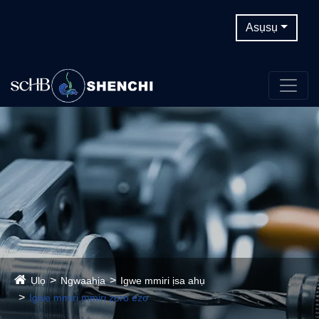
Asụsụ
Ụlọ
Ngwaahịa
Igwe mmiri ịsa ahụ
Igwe mmiri mmiri zoro ezo