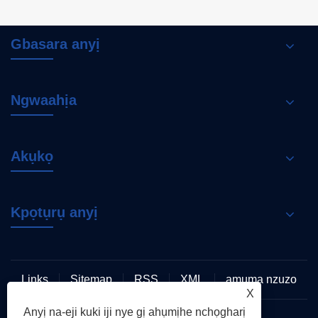
Gbasara anyị
Ngwaahịa
Akụkọ
Kpọtụrụ anyị
Links
Sitemap
RSS
XML
amụma nzuzo
X
Anyị na-eji kuki iji nye gị ahụmịhe nchọgharị