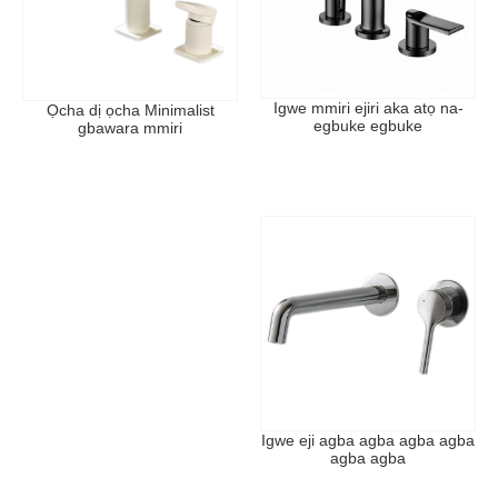
Igwe mmiri ejiri aka atọ na-
Ọcha dị ọcha Minimalist
egbuke egbuke
gbawara mmiri
Igwe eji agba agba agba agba
agba agba