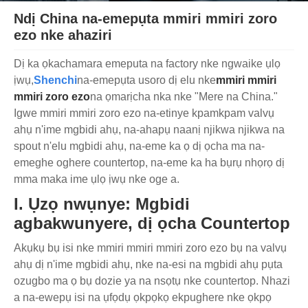
Ndị China na-emepụta mmiri mmiri zoro
ezo nke ahaziri
Dị ka ọkachamara emeputa na factory nke ngwaike ụlọ
ịwụ,
Shenchi
na-emepụta usoro dị elu nke
mmiri mmiri
mmiri zoro ezo
na ọmarịcha nka nke "Mere na China."
Igwe mmiri mmiri zoro ezo na-etinye kpamkpam valvụ
ahụ n'ime mgbidi ahụ, na-ahapụ naanị njikwa njikwa na
spout n'elu mgbidi ahụ, na-eme ka ọ dị ọcha ma na-
emeghe oghere countertop, na-eme ka ha bụrụ nhọrọ dị
mma maka ime ụlọ ịwụ nke oge a.
I. Ụzọ nwụnye: Mgbidi
agbakwunyere, dị ọcha Countertop
Akụkụ bụ isi nke mmiri mmiri mmiri zoro ezo bụ na valvụ
ahụ dị n'ime mgbidi ahụ, nke na-esi na mgbidi ahụ pụta
ozugbo ma ọ bụ dozie ya na nsọtụ nke countertop. Nhazi
a na-ewepụ isi na ụfọdụ ọkpọkọ ekpughere nke ọkpọ