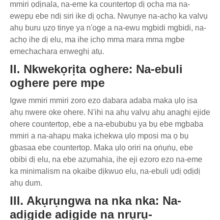
mmiri ọdịnala, na-eme ka countertop dị ọcha ma na-
ewepụ ebe ndị siri ike dị ọcha. Nwụnye na-achọ ka valvụ
ahụ buru ụzọ tinye ya n'oge a na-ewu mgbidi mgbidi, na-
achọ ihe dị elu, ma ihe ịchọ mma mara mma mgbe
emechachara enweghị atụ.
II. Nkwekọrịta oghere: Na-ebuli
oghere pere mpe
Igwe mmiri mmiri zoro ezo dabara adaba maka ụlọ ịsa
ahụ nwere oke ohere. N'ihi na ahụ valvụ ahụ anaghị ejide
ohere countertop, ebe a na-ebububu ya bụ ebe mgbaba
mmiri a na-ahapụ maka ịchekwa ụlọ mposi ma ọ bụ
gbasaa ebe countertop. Maka ụlọ oriri na ọṅụṅụ, ebe
obibi dị elu, na ebe azụmahịa, ihe eji ezoro ezo na-eme
ka minimalism na ọkaibe dịkwuo elu, na-ebuli ụdị ọdịdị
ahụ dum.
III. Akụrụngwa na nka nka: Na-
adịgide adịgide na nrụrụ-