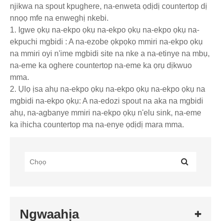
njikwa na spout kpughere, na-enweta ọdịdị countertop dị
nnọọ mfe na enweghị nkebi.
1. Igwe ọkụ na-ekpo ọkụ na-ekpo ọkụ na-ekpo ọkụ na-
ekpuchi mgbidi : A na-ezobe ọkpọkọ mmiri na-ekpo ọkụ
na mmiri oyi n'ime mgbidi site na nke a na-etinye na mbụ,
na-eme ka oghere countertop na-eme ka ọrụ dịkwuo
mma.
2. Ụlọ ịsa ahụ na-ekpo ọkụ na-ekpo ọkụ na-ekpo ọkụ na
mgbidi na-ekpo ọkụ: A na-edozi spout na aka na mgbidi
ahụ, na-agbanye mmiri na-ekpo ọkụ n'elu sink, na-eme
ka ihicha countertop ma na-enye ọdịdị mara mma.
Ngwaahịa